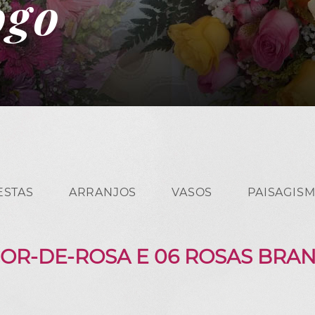
ogo
ESTAS
ARRANJOS
VASOS
PAISAGIS
COR-DE-ROSA E 06 ROSAS BRA